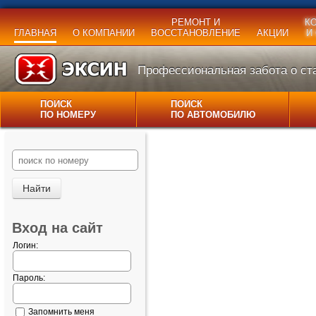
РЕМОНТ И
К
ГЛАВНАЯ
О КОМПАНИИ
ВОССТАНОВЛЕНИЕ
АКЦИИ
И
Профессиональная забота о ста
ПОИСК
ПОИСК
ПО НОМЕРУ
ПО АВТОМОБИЛЮ
Вход на сайт
Логин:
Пароль:
Запомнить меня