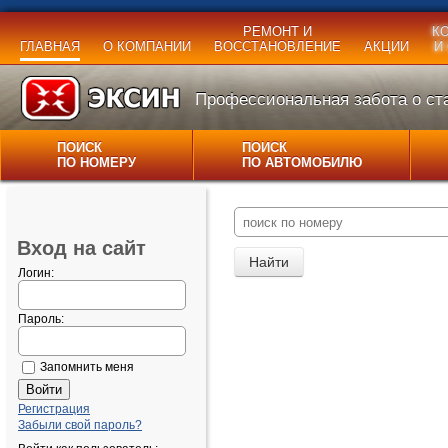
РЕМОНТ И
К
ГЛАВНАЯ
О КОМПАНИИ
ВОССТАНОВЛЕНИЕ
АКЦИИ
И
Профессиональная забота о ста
ПОИСК
ПОИСК
ПО НОМЕРУ
ПО АВТОМОБИЛЮ
Вход на сайт
Логин:
Пароль:
Запомнить меня
Регистрация
Забыли свой пароль?