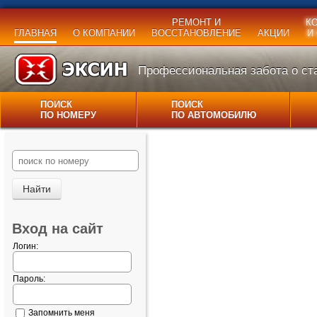
РЕМОНТ И
К
ГЛАВНАЯ
О КОМПАНИИ
ВОССТАНОВЛЕНИЕ
АКЦИИ
И
Профессиональная забота о ста
ПОИСК
ПОИСК
ПО НОМЕРУ
ПО АВТОМОБИЛЮ
Вход на сайт
Логин:
Пароль:
Запомнить меня