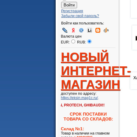
Регистрация
Забыли свой пароль?
Войти как пользователь:
Валюта цен
EUR:
RUB:
НОВЫЙ
ИНТЕРНЕТ-
Х
МАГАЗИН
доступен по адресу:
https://eksin.mag1c.ru/
.
есяца на всю продукцию EKSIN, PROTECH, GHIBAUDI!!
СРОК ПОСТАВКИ
ТОВАРА СО СКЛАДОВ:
Склад №1:
Товар в наличии на главном