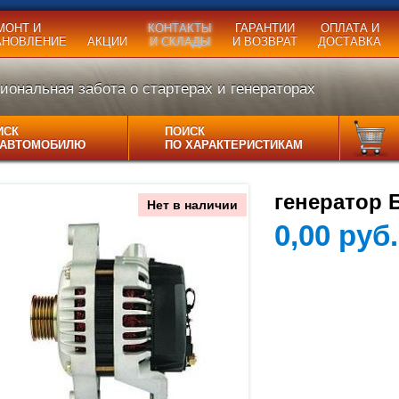
МОНТ И
КОНТАКТЫ
ГАРАНТИИ
ОПЛАТА И
АНОВЛЕНИЕ
АКЦИИ
И СКЛАДЫ
И ВОЗВРАТ
ДОСТАВКА
ональная забота о стартерах и генераторах
ИСК
ПОИСК
 АВТОМОБИЛЮ
ПО ХАРАКТЕРИСТИКАМ
генератор 
Нет в наличии
0,00 руб.