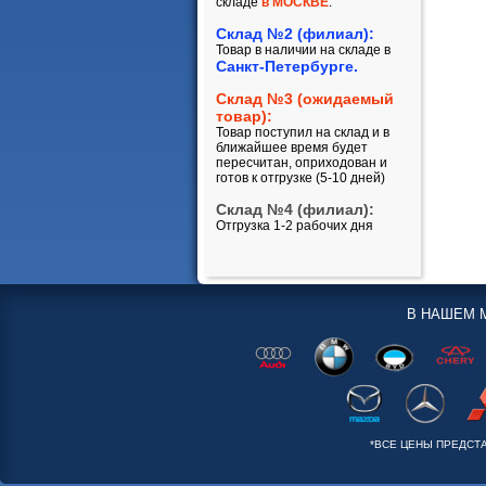
складе
в МОСКВЕ
.
Склад №2 (филиал):
Товар в наличии на складе в
Санкт-Петербурге.
Склад №3 (ожидаемый
товар):
Товар поступил на склад и в
ближайшее время будет
пересчитан, оприходован и
готов к отгрузке (5-10 дней)
Склад №4 (филиал):
Отгрузка 1-2 рабочих дня
В НАШЕМ 
*ВСЕ ЦЕНЫ ПРЕДСТ